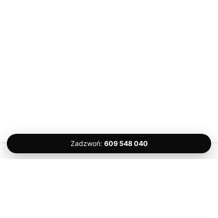
Zadzwoń:
609 548 040
Prawa autorskie © 2026 Komfort Serwis – Ślusarz Gdańsk 24H |