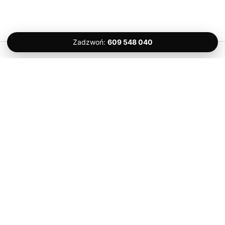
Zadzwoń:
609 548 040
Prawa autorskie © 2026 Komfort Serwis – Ślusarz Gdańsk 24H |
Kontakt
Komfort Serwis
Dulin’a 10/20, 80-180 Gdańsk
Tel. 609 548 040
Usługi
Otwieranie drzwi
Otwieranie samochodów