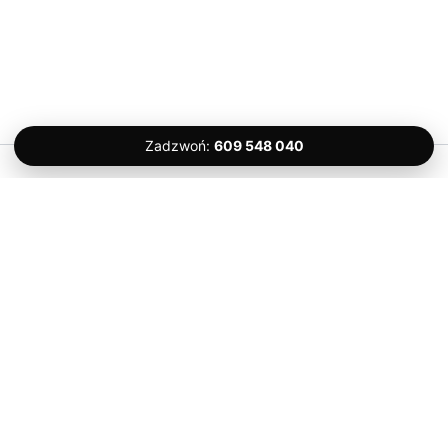
Zadzwoń:
609 548 040
Prawa autorskie © 2026 Komfort Serwis – Ślusarz Gdańsk 24H |
Kontakt
Komfort Serwis
Dulin’a 10/20, 80-180 Gdańsk
Tel. 609 548 040
Usługi