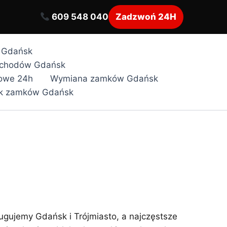
609 548 040
Zadzwoń 24H
i Gdańsk
ochodów Gdańsk
owe 24h
Wymiana zamków Gdańsk
k zamków Gdańsk
ugujemy Gdańsk i Trójmiasto, a najczęstsze