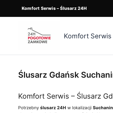
Komfort Serwis – Ślusarz 24H
Przejdź
do
treści
Komfort Serwis
Ślusarz Gdańsk Suchan
Komfort Serwis – Ślusarz G
Potrzebny
ślusarz 24H
w lokalizacji
Suchanin