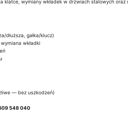
zy na klatce, wymiany wkładek w drzwiach stalowych ora
za/dłuższa, gałka/klucz)
a wymiana wkładki
zeń
u
żliwe — bez uszkodzeń)
609 548 040