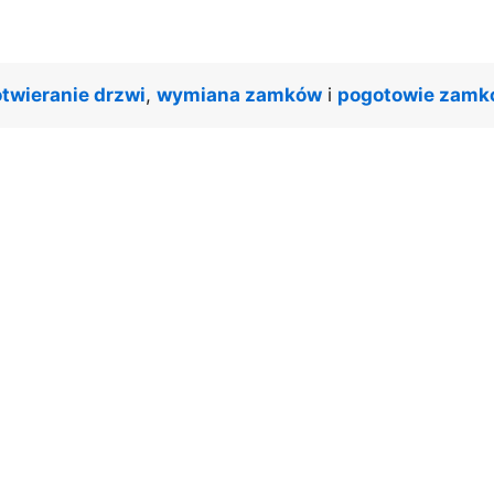
twieranie drzwi
,
wymiana zamków
i
pogotowie zamk