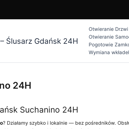
Otwieranie Drzw
Otwieranie Sam
 – Ślusarz Gdańsk 24H
Pogotowie Zamk
Wymiana wkłade
ino 24H
dańsk Suchanino 24H
o
? Działamy szybko i lokalnie — bez pośredników. Obsł