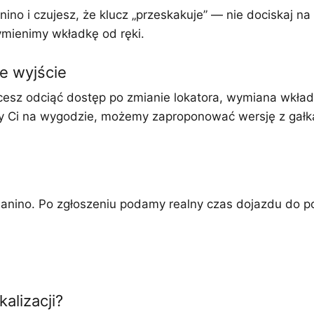
o i czujesz, że klucz „przeskakuje” — nie dociskaj na s
ymienimy wkładkę od ręki.
e wyjście
hcesz odciąć dostęp po zmianie lokatora, wymiana wkład
leży Ci na wygodzie, możemy zaproponować wersję z gałk
anino. Po zgłoszeniu podamy realny czas dojazdu do 
kalizacji?