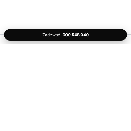
Zadzwoń:
609 548 040
Prawa autorskie © 2026 Komfort Serwis – Ślusarz Gdańsk 24H |
Kontakt
Komfort Serwis
Dulin’a 10/20, 80-180 Gdańsk
Tel. 609 548 040
Usługi