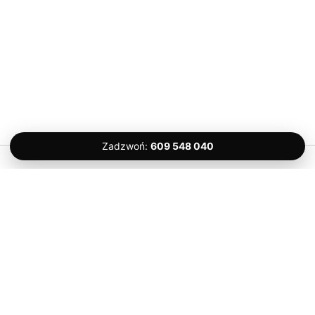
Zadzwoń:
609 548 040
Prawa autorskie © 2026 Komfort Serwis – Ślusarz Gdańsk 24H |
Kontakt
Komfort Serwis
Dulin’a 10/20, 80-180 Gdańsk