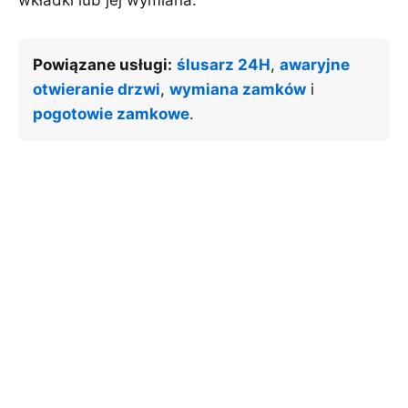
wkładki lub jej wymiana.
Powiązane usługi:
ślusarz 24H
,
awaryjne
otwieranie drzwi
,
wymiana zamków
i
pogotowie zamkowe
.